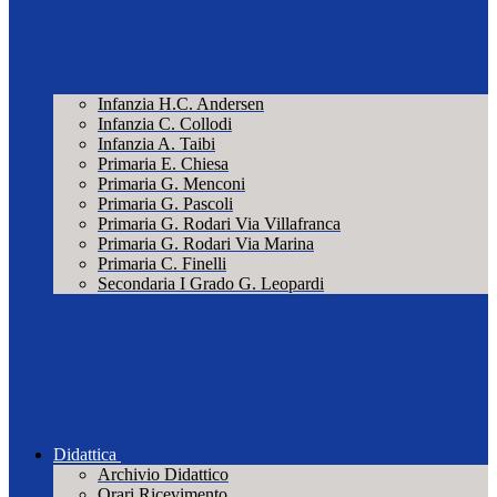
Infanzia H.C. Andersen
Infanzia C. Collodi
Infanzia A. Taibi
Primaria E. Chiesa
Primaria G. Menconi
Primaria G. Pascoli
Primaria G. Rodari Via Villafranca
Primaria G. Rodari Via Marina
Primaria C. Finelli
Secondaria I Grado G. Leopardi
Didattica
Archivio Didattico
Orari Ricevimento