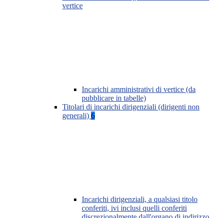
vertice
Incarichi amministrativi di vertice (da
pubblicare in tabelle)
Titolari di incarichi dirigenziali (dirigenti non
generali)
6
Incarichi dirigenziali, a qualsiasi titolo
conferiti, ivi inclusi quelli conferiti
discrezionalmente dall'organo di indirizzo