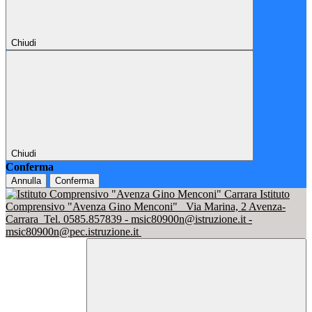
Chiudi
Chiudi
Conferma
Annulla
Conferma
Istituto
Comprensivo "Avenza Gino Menconi"
Via Marina, 2 Avenza-
Carrara
Tel. 0585.857839 - msic80900n@istruzione.it -
msic80900n@pec.istruzione.it