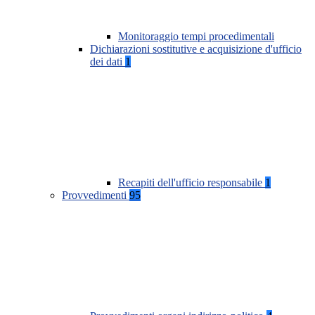
Monitoraggio tempi procedimentali
Dichiarazioni sostitutive e acquisizione d'ufficio
dei dati
1
Recapiti dell'ufficio responsabile
1
Provvedimenti
95