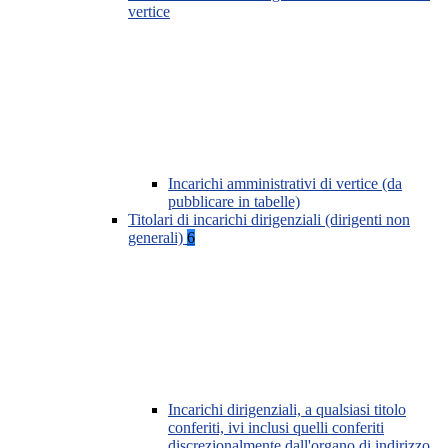
vertice
Incarichi amministrativi di vertice (da
pubblicare in tabelle)
Titolari di incarichi dirigenziali (dirigenti non
generali)
6
Incarichi dirigenziali, a qualsiasi titolo
conferiti, ivi inclusi quelli conferiti
discrezionalmente dall'organo di indirizzo