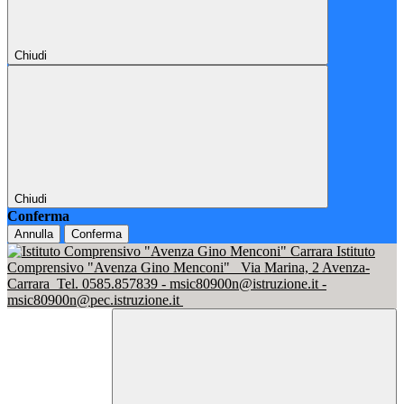
Chiudi
Chiudi
Conferma
Annulla
Conferma
Istituto
Comprensivo "Avenza Gino Menconi"
Via Marina, 2 Avenza-
Carrara
Tel. 0585.857839 - msic80900n@istruzione.it -
msic80900n@pec.istruzione.it