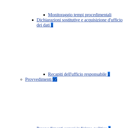
Monitoraggio tempi procedimentali
Dichiarazioni sostitutive e acquisizione d'ufficio
dei dati
1
Recapiti dell'ufficio responsabile
1
Provvedimenti
95