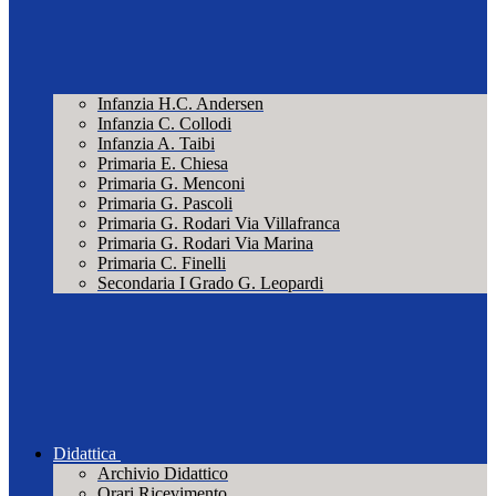
Infanzia H.C. Andersen
Infanzia C. Collodi
Infanzia A. Taibi
Primaria E. Chiesa
Primaria G. Menconi
Primaria G. Pascoli
Primaria G. Rodari Via Villafranca
Primaria G. Rodari Via Marina
Primaria C. Finelli
Secondaria I Grado G. Leopardi
Didattica
Archivio Didattico
Orari Ricevimento