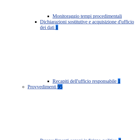
Monitoraggio tempi procedimentali
Dichiarazioni sostitutive e acquisizione d'ufficio
dei dati
1
Recapiti dell'ufficio responsabile
1
Provvedimenti
95