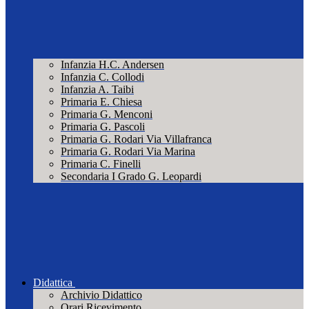
Infanzia H.C. Andersen
Infanzia C. Collodi
Infanzia A. Taibi
Primaria E. Chiesa
Primaria G. Menconi
Primaria G. Pascoli
Primaria G. Rodari Via Villafranca
Primaria G. Rodari Via Marina
Primaria C. Finelli
Secondaria I Grado G. Leopardi
Didattica
Archivio Didattico
Orari Ricevimento