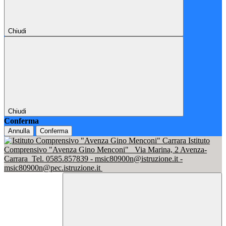
Chiudi
Chiudi
Conferma
Annulla
Conferma
Istituto
Comprensivo "Avenza Gino Menconi"
Via Marina, 2 Avenza-
Carrara
Tel. 0585.857839 - msic80900n@istruzione.it -
msic80900n@pec.istruzione.it