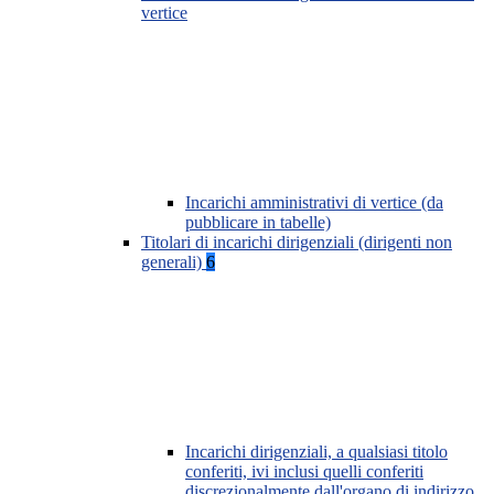
vertice
Incarichi amministrativi di vertice (da
pubblicare in tabelle)
Titolari di incarichi dirigenziali (dirigenti non
generali)
6
Incarichi dirigenziali, a qualsiasi titolo
conferiti, ivi inclusi quelli conferiti
discrezionalmente dall'organo di indirizzo