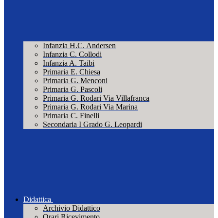
Infanzia H.C. Andersen
Infanzia C. Collodi
Infanzia A. Taibi
Primaria E. Chiesa
Primaria G. Menconi
Primaria G. Pascoli
Primaria G. Rodari Via Villafranca
Primaria G. Rodari Via Marina
Primaria C. Finelli
Secondaria I Grado G. Leopardi
Didattica
Archivio Didattico
Orari Ricevimento