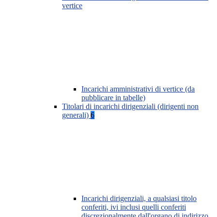
vertice
Incarichi amministrativi di vertice (da
pubblicare in tabelle)
Titolari di incarichi dirigenziali (dirigenti non
generali)
6
Incarichi dirigenziali, a qualsiasi titolo
conferiti, ivi inclusi quelli conferiti
discrezionalmente dall'organo di indirizzo