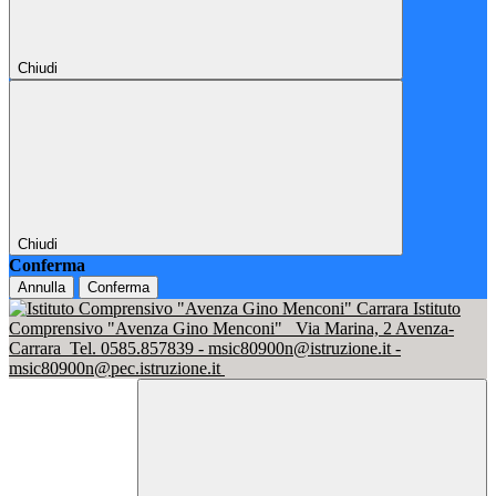
Chiudi
Chiudi
Conferma
Annulla
Conferma
Istituto
Comprensivo "Avenza Gino Menconi"
Via Marina, 2 Avenza-
Carrara
Tel. 0585.857839 - msic80900n@istruzione.it -
msic80900n@pec.istruzione.it