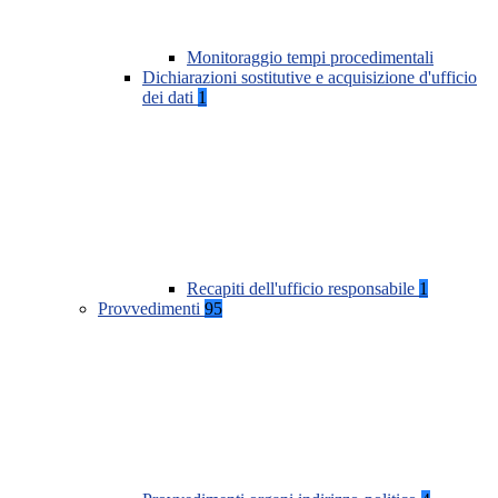
Monitoraggio tempi procedimentali
Dichiarazioni sostitutive e acquisizione d'ufficio
dei dati
1
Recapiti dell'ufficio responsabile
1
Provvedimenti
95