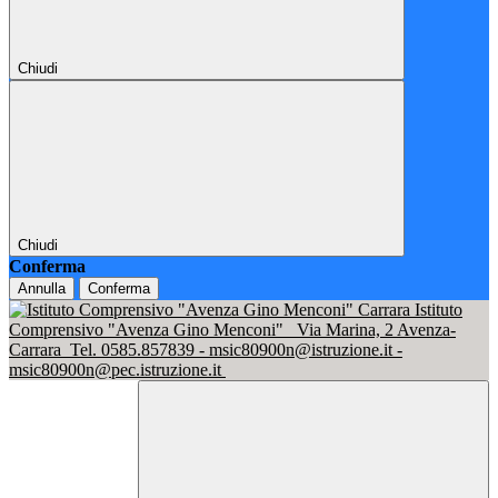
Chiudi
Chiudi
Conferma
Annulla
Conferma
Istituto
Comprensivo "Avenza Gino Menconi"
Via Marina, 2 Avenza-
Carrara
Tel. 0585.857839 - msic80900n@istruzione.it -
msic80900n@pec.istruzione.it