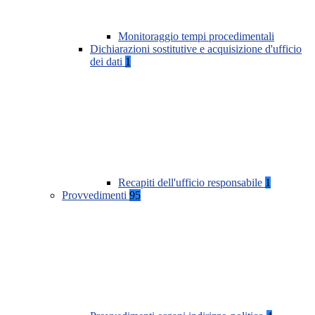
Monitoraggio tempi procedimentali
Dichiarazioni sostitutive e acquisizione d'ufficio
dei dati
1
Recapiti dell'ufficio responsabile
1
Provvedimenti
95