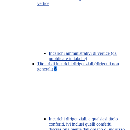
vertice
Incarichi amministrativi di vertice (da
pubblicare in tabelle)
Titolari di incarichi dirigenziali (dirigenti non
generali)
6
Incarichi dirigenziali, a qualsiasi titolo
conferiti, ivi inclusi quelli conferiti
discrezionalmente dall'organo di indirizzo