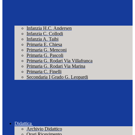
Infanzia H.C. Andersen
Infanzia C. Collodi
Infanzia A. Taibi
Primaria E. Chiesa
Primaria G. Menconi
Primaria G. Pascoli
Primaria G. Rodari Via Villafranca
Primaria G. Rodari Via Marina
Primaria C. Finelli
Secondaria I Grado G. Leopardi
Didattica
Archivio Didattico
Orari Ricevimento