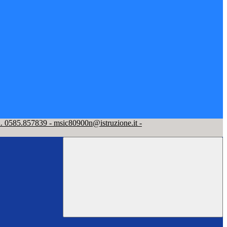
l. 0585.857839 - msic80900n@istruzione.it -