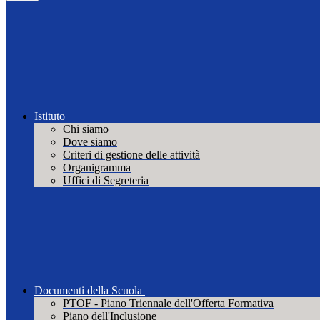
Istituto
Chi siamo
Dove siamo
Criteri di gestione delle attività
Organigramma
Uffici di Segreteria
Documenti della Scuola
PTOF - Piano Triennale dell'Offerta Formativa
Piano dell'Inclusione