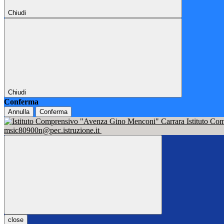
Chiudi
Chiudi
Conferma
Annulla
Conferma
Istituto C
msic80900n@pec.istruzione.it
close