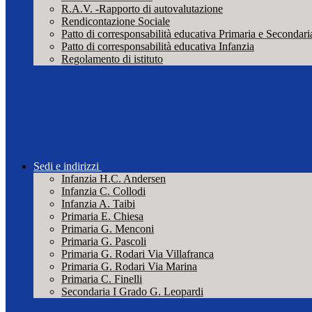
R.A.V. -Rapporto di autovalutazione
Rendicontazione Sociale
Patto di corresponsabilità educativa Primaria e Secondari
Patto di corresponsabilità educativa Infanzia
Regolamento di istituto
Sedi e indirizzi
Infanzia H.C. Andersen
Infanzia C. Collodi
Infanzia A. Taibi
Primaria E. Chiesa
Primaria G. Menconi
Primaria G. Pascoli
Primaria G. Rodari Via Villafranca
Primaria G. Rodari Via Marina
Primaria C. Finelli
Secondaria I Grado G. Leopardi