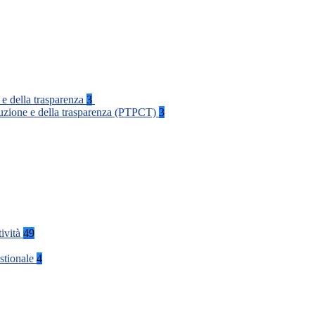
 e della trasparenza
3
rruzione e della trasparenza (PTPCT)
3
tività
49
stionale
4