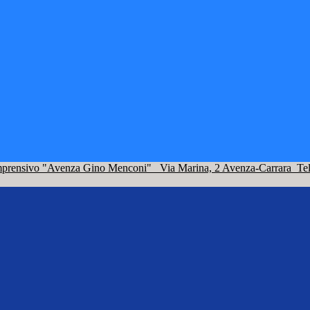
omprensivo "Avenza Gino Menconi"
Via Marina, 2 Avenza-Carrara
Te