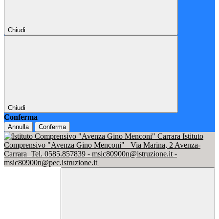
Chiudi
Chiudi
Conferma
Annulla
Conferma
Istituto
Comprensivo "Avenza Gino Menconi"
Via Marina, 2 Avenza-
Carrara
Tel. 0585.857839 - msic80900n@istruzione.it -
msic80900n@pec.istruzione.it