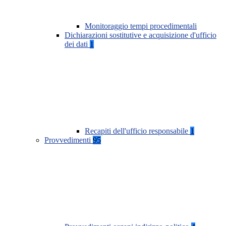
Monitoraggio tempi procedimentali
Dichiarazioni sostitutive e acquisizione d'ufficio
dei dati
1
Recapiti dell'ufficio responsabile
1
Provvedimenti
95