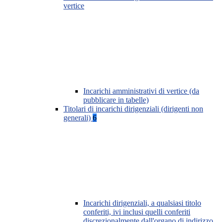
vertice
Incarichi amministrativi di vertice (da
pubblicare in tabelle)
Titolari di incarichi dirigenziali (dirigenti non
generali)
6
Incarichi dirigenziali, a qualsiasi titolo
conferiti, ivi inclusi quelli conferiti
discrezionalmente dall'organo di indirizzo