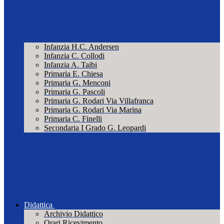
Infanzia H.C. Andersen
Infanzia C. Collodi
Infanzia A. Taibi
Primaria E. Chiesa
Primaria G. Menconi
Primaria G. Pascoli
Primaria G. Rodari Via Villafranca
Primaria G. Rodari Via Marina
Primaria C. Finelli
Secondaria I Grado G. Leopardi
Didattica
Archivio Didattico
Orari Ricevimento