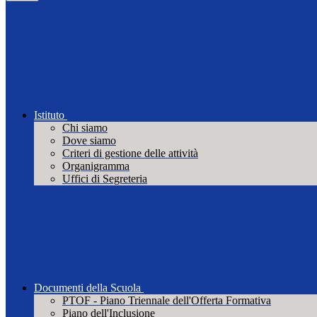
Istituto
Chi siamo
Dove siamo
Criteri di gestione delle attività
Organigramma
Uffici di Segreteria
Documenti della Scuola
PTOF - Piano Triennale dell'Offerta Formativa
Piano dell'Inclusione