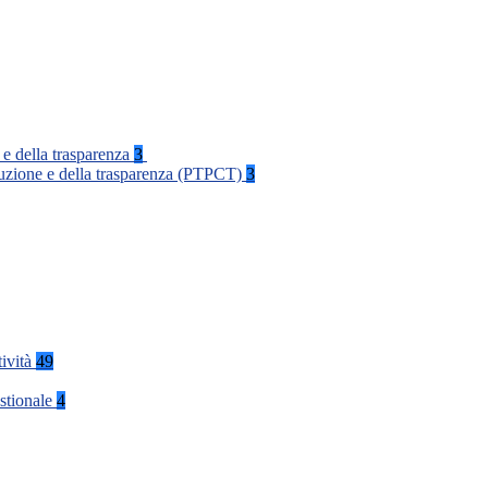
 e della trasparenza
3
rruzione e della trasparenza (PTPCT)
3
tività
49
stionale
4