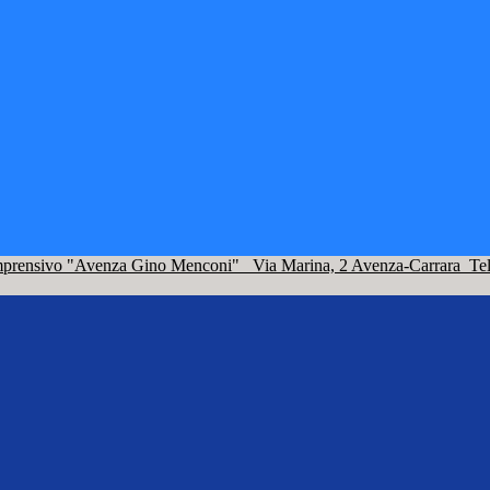
omprensivo "Avenza Gino Menconi"
Via Marina, 2 Avenza-Carrara
Te