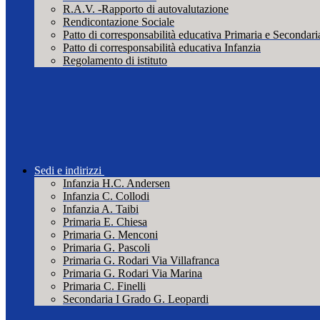
R.A.V. -Rapporto di autovalutazione
Rendicontazione Sociale
Patto di corresponsabilità educativa Primaria e Secondari
Patto di corresponsabilità educativa Infanzia
Regolamento di istituto
Sedi e indirizzi
Infanzia H.C. Andersen
Infanzia C. Collodi
Infanzia A. Taibi
Primaria E. Chiesa
Primaria G. Menconi
Primaria G. Pascoli
Primaria G. Rodari Via Villafranca
Primaria G. Rodari Via Marina
Primaria C. Finelli
Secondaria I Grado G. Leopardi