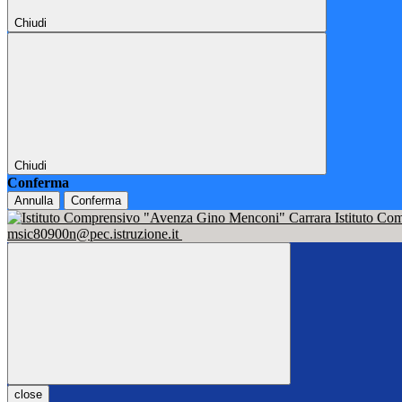
Chiudi
Chiudi
Conferma
Annulla
Conferma
Istituto C
msic80900n@pec.istruzione.it
close