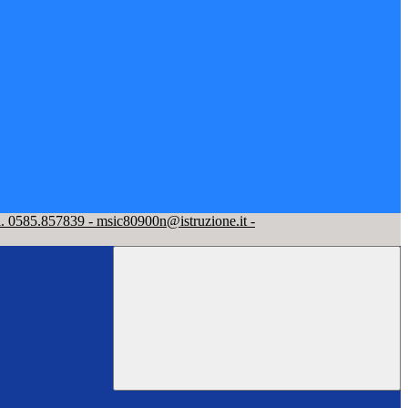
l. 0585.857839 - msic80900n@istruzione.it -