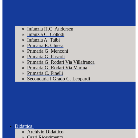
Infanzia H.C. Andersen
Infanzia C. Collodi
Infanzia A. Taibi
Primaria E. Chiesa
Primaria G. Menconi
Primaria G. Pascoli
Primaria G. Rodari Via Villafranca
Primaria G. Rodari Via Marina
Primaria C. Finelli
Secondaria I Grado G. Leopardi
Didattica
Archivio Didattico
Orari Ricevimento