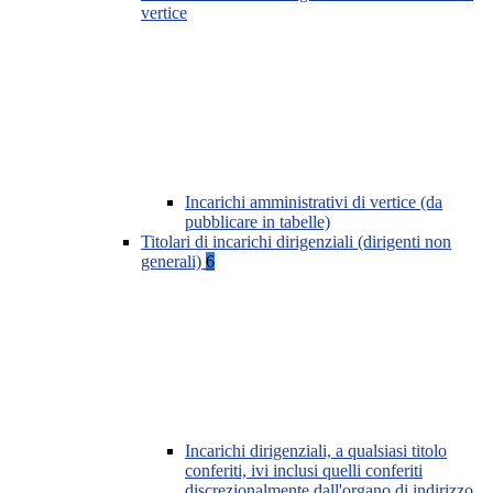
vertice
Incarichi amministrativi di vertice (da
pubblicare in tabelle)
Titolari di incarichi dirigenziali (dirigenti non
generali)
6
Incarichi dirigenziali, a qualsiasi titolo
conferiti, ivi inclusi quelli conferiti
discrezionalmente dall'organo di indirizzo