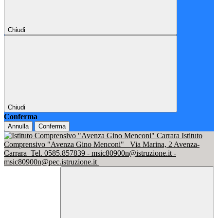
Chiudi
Chiudi
Conferma
Annulla
Conferma
Istituto
Comprensivo "Avenza Gino Menconi"
Via Marina, 2 Avenza-
Carrara
Tel. 0585.857839 - msic80900n@istruzione.it -
msic80900n@pec.istruzione.it