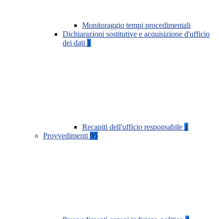
Monitoraggio tempi procedimentali
Dichiarazioni sostitutive e acquisizione d'ufficio
dei dati
1
Recapiti dell'ufficio responsabile
1
Provvedimenti
95