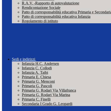
R.A.V. -Rapporto di autovalutazione
Rendicontazione Sociale
Patto di corresponsabilità educativa Primaria e Secondari
Patto di corresponsabilità educativa Infanzia
Regolamento di istituto
Sedi e indirizzi
Infanzia H.C. Andersen
Infanzia C. Collodi
Infanzia A. Taibi
Primaria E. Chiesa
Primaria G. Menconi
Primaria G. Pascoli
Primaria G. Rodari Via Villafranca
Primaria G. Rodari Via Marina
Primaria C. Finelli
Secondaria I Grado G. Leopardi