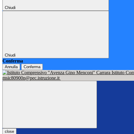
Chiudi
Chiudi
Conferma
Annulla
Conferma
Istituto C
msic80900n@pec.istruzione.it
close