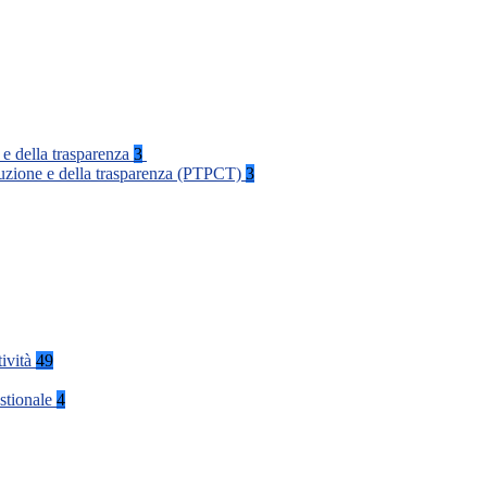
 e della trasparenza
3
rruzione e della trasparenza (PTPCT)
3
tività
49
stionale
4