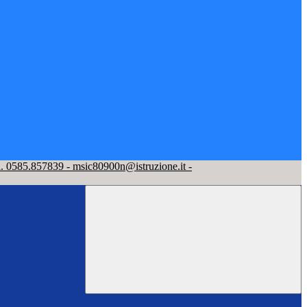
l. 0585.857839 - msic80900n@istruzione.it -