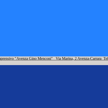
omprensivo "Avenza Gino Menconi"
Via Marina, 2 Avenza-Carrara
Te