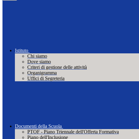
Istituto
Chi siamo
Dove siamo
Criteri di gestione delle attività
Organigramma
Uffici di Segreteria
Documenti della Scuola
PTOF - Piano Triennale dell'Offerta Formativa
Piano dell'Inclusione