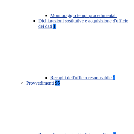
Monitoraggio tempi procedimentali
Dichiarazioni sostitutive e acquisizione d'ufficio
dei dati
1
Recapiti dell'ufficio responsabile
1
Provvedimenti
95