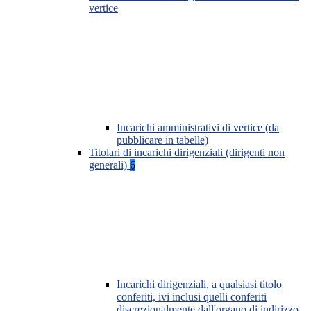
vertice
Incarichi amministrativi di vertice (da
pubblicare in tabelle)
Titolari di incarichi dirigenziali (dirigenti non
generali)
6
Incarichi dirigenziali, a qualsiasi titolo
conferiti, ivi inclusi quelli conferiti
discrezionalmente dall'organo di indirizzo