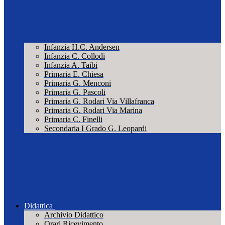
Infanzia H.C. Andersen
Infanzia C. Collodi
Infanzia A. Taibi
Primaria E. Chiesa
Primaria G. Menconi
Primaria G. Pascoli
Primaria G. Rodari Via Villafranca
Primaria G. Rodari Via Marina
Primaria C. Finelli
Secondaria I Grado G. Leopardi
Didattica
Archivio Didattico
Orari Ricevimento