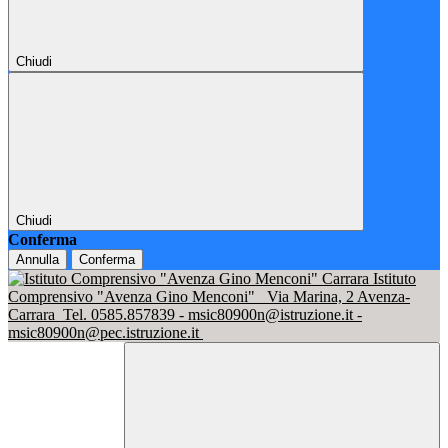
Chiudi
Chiudi
Conferma
Annulla
Conferma
Istituto
Comprensivo "Avenza Gino Menconi"
Via Marina, 2 Avenza-
Carrara
Tel. 0585.857839 - msic80900n@istruzione.it -
msic80900n@pec.istruzione.it