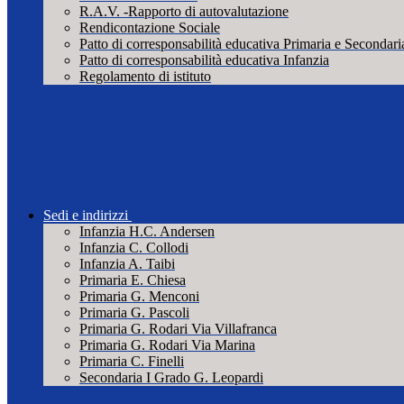
R.A.V. -Rapporto di autovalutazione
Rendicontazione Sociale
Patto di corresponsabilità educativa Primaria e Secondari
Patto di corresponsabilità educativa Infanzia
Regolamento di istituto
Sedi e indirizzi
Infanzia H.C. Andersen
Infanzia C. Collodi
Infanzia A. Taibi
Primaria E. Chiesa
Primaria G. Menconi
Primaria G. Pascoli
Primaria G. Rodari Via Villafranca
Primaria G. Rodari Via Marina
Primaria C. Finelli
Secondaria I Grado G. Leopardi