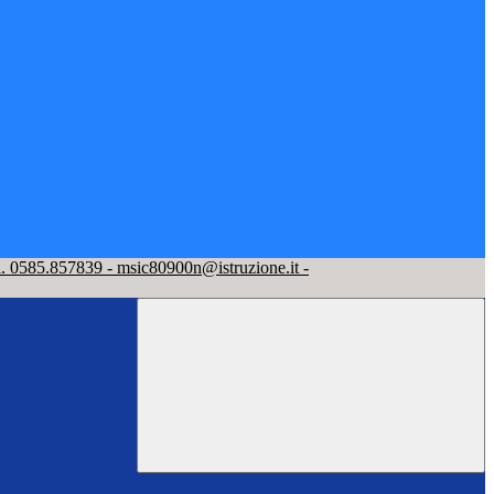
l. 0585.857839 - msic80900n@istruzione.it -