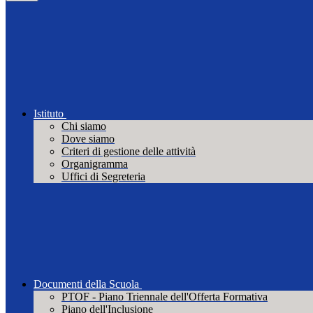
Istituto
Chi siamo
Dove siamo
Criteri di gestione delle attività
Organigramma
Uffici di Segreteria
Documenti della Scuola
PTOF - Piano Triennale dell'Offerta Formativa
Piano dell'Inclusione