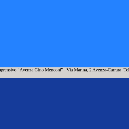
omprensivo "Avenza Gino Menconi"
Via Marina, 2 Avenza-Carrara
Te