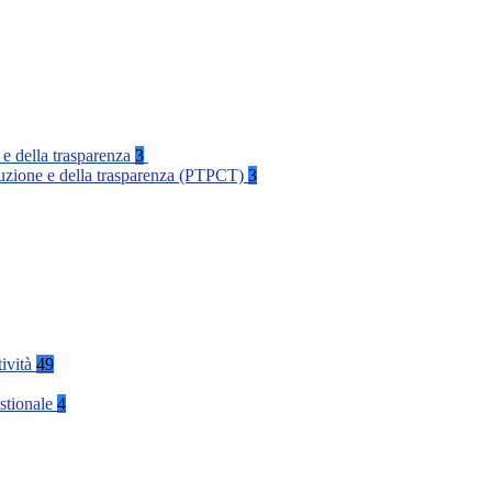
 e della trasparenza
3
rruzione e della trasparenza (PTPCT)
3
tività
49
stionale
4