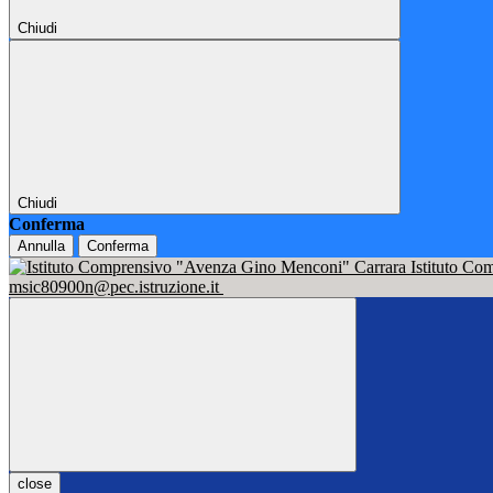
Chiudi
Chiudi
Conferma
Annulla
Conferma
Istituto C
msic80900n@pec.istruzione.it
close