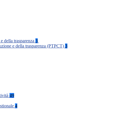
 e della trasparenza
3
rruzione e della trasparenza (PTPCT)
3
tività
49
stionale
4