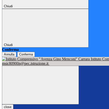
Chiudi
Chiudi
Conferma
Annulla
Conferma
Istituto C
msic80900n@pec.istruzione.it
close