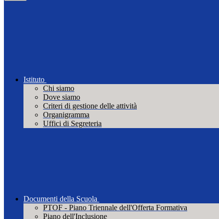
Istituto
Chi siamo
Dove siamo
Criteri di gestione delle attività
Organigramma
Uffici di Segreteria
Documenti della Scuola
PTOF - Piano Triennale dell'Offerta Formativa
Piano dell'Inclusione