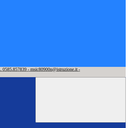
l. 0585.857839 - msic80900n@istruzione.it -