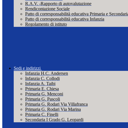
R.A.V. -Rapporto di autovalutazione
Rendicontazione Sociale
Patto di corresponsabilità educativa Primaria e Secondari
Patto di corresponsabilità educativa Infanzia
Regolamento di istituto
Sedi e indirizzi
Infanzia H.C. Andersen
Infanzia C. Collodi
Infanzia A. Taibi
Primaria E. Chiesa
Primaria G. Menconi
Primaria G. Pascoli
Primaria G. Rodari Via Villafranca
Primaria G. Rodari Via Marina
Primaria C. Finelli
Secondaria I Grado G. Leopardi