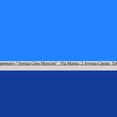
omprensivo "Avenza Gino Menconi"
Via Marina, 2 Avenza-Carrara
Te