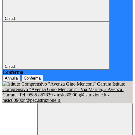
Chiudi
Chiudi
Conferma
Annulla
Conferma
Istituto
Comprensivo "Avenza Gino Menconi"
Via Marina, 2 Avenza-
Carrara
Tel. 0585.857839 - msic80900n@istruzione.it -
msic80900n@pec.istruzione.it