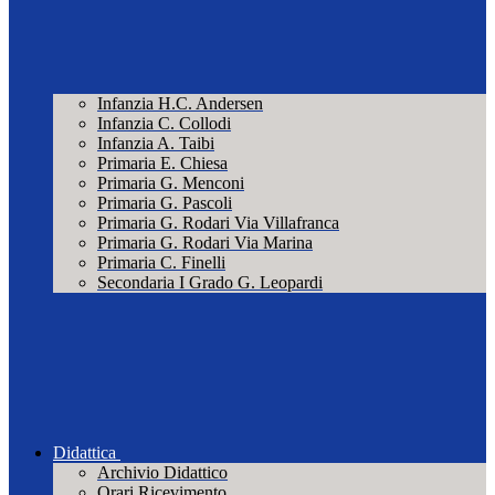
Infanzia H.C. Andersen
Infanzia C. Collodi
Infanzia A. Taibi
Primaria E. Chiesa
Primaria G. Menconi
Primaria G. Pascoli
Primaria G. Rodari Via Villafranca
Primaria G. Rodari Via Marina
Primaria C. Finelli
Secondaria I Grado G. Leopardi
Didattica
Archivio Didattico
Orari Ricevimento