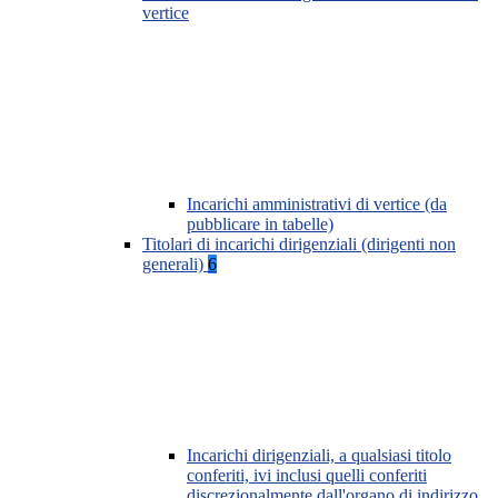
vertice
Incarichi amministrativi di vertice (da
pubblicare in tabelle)
Titolari di incarichi dirigenziali (dirigenti non
generali)
6
Incarichi dirigenziali, a qualsiasi titolo
conferiti, ivi inclusi quelli conferiti
discrezionalmente dall'organo di indirizzo