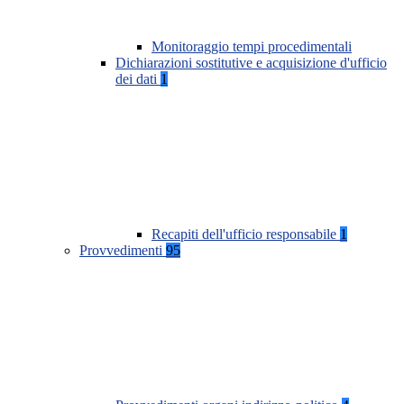
Monitoraggio tempi procedimentali
Dichiarazioni sostitutive e acquisizione d'ufficio
dei dati
1
Recapiti dell'ufficio responsabile
1
Provvedimenti
95