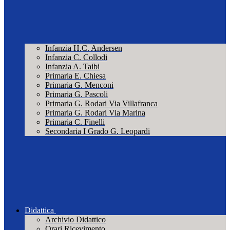
Infanzia H.C. Andersen
Infanzia C. Collodi
Infanzia A. Taibi
Primaria E. Chiesa
Primaria G. Menconi
Primaria G. Pascoli
Primaria G. Rodari Via Villafranca
Primaria G. Rodari Via Marina
Primaria C. Finelli
Secondaria I Grado G. Leopardi
Didattica
Archivio Didattico
Orari Ricevimento