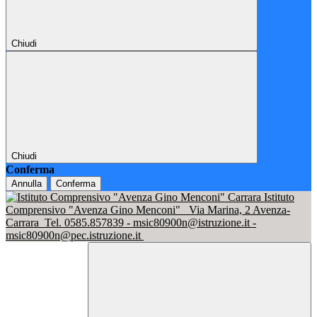
Chiudi
Chiudi
Conferma
Annulla
Conferma
Istituto
Comprensivo "Avenza Gino Menconi"
Via Marina, 2 Avenza-
Carrara
Tel. 0585.857839 - msic80900n@istruzione.it -
msic80900n@pec.istruzione.it