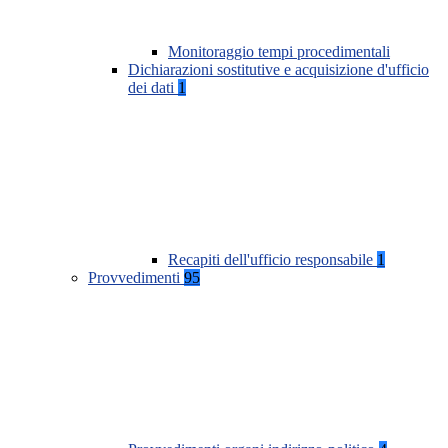
Monitoraggio tempi procedimentali
Dichiarazioni sostitutive e acquisizione d'ufficio
dei dati
1
Recapiti dell'ufficio responsabile
1
Provvedimenti
95