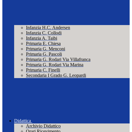
Infanzia H.C. Andersen
Infanzia C. Collodi
Infanzia A. Taibi
Primaria E. Chiesa
Primaria G. Menconi
Primaria G. Pascoli
Primaria G. Rodari Via Villafranca
Primaria G. Rodari Via Marina
Primaria C. Finelli
Secondaria I Grado G. Leopardi
Didattica
Archivio Didattico
Orari Ricevimento