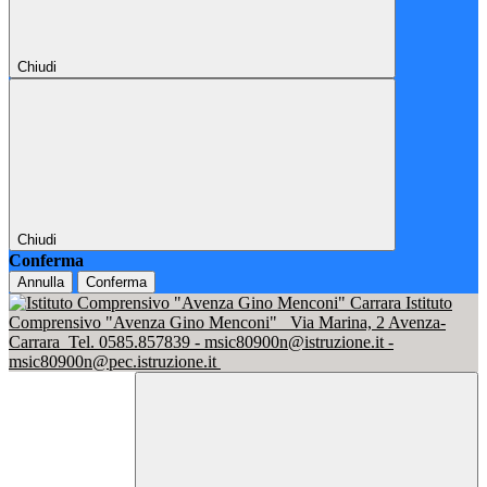
Chiudi
Chiudi
Conferma
Annulla
Conferma
Istituto
Comprensivo "Avenza Gino Menconi"
Via Marina, 2 Avenza-
Carrara
Tel. 0585.857839 - msic80900n@istruzione.it -
msic80900n@pec.istruzione.it