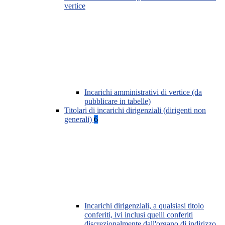
vertice
Incarichi amministrativi di vertice (da
pubblicare in tabelle)
Titolari di incarichi dirigenziali (dirigenti non
generali)
6
Incarichi dirigenziali, a qualsiasi titolo
conferiti, ivi inclusi quelli conferiti
discrezionalmente dall'organo di indirizzo