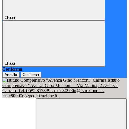
Chiudi
Chiudi
Conferma
Annulla
Conferma
Istituto
Comprensivo "Avenza Gino Menconi"
Via Marina, 2 Avenza-
Carrara
Tel. 0585.857839 - msic80900n@istruzione.it -
msic80900n@pec.istruzione.it