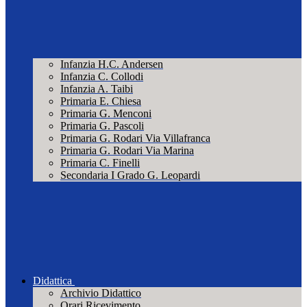
Infanzia H.C. Andersen
Infanzia C. Collodi
Infanzia A. Taibi
Primaria E. Chiesa
Primaria G. Menconi
Primaria G. Pascoli
Primaria G. Rodari Via Villafranca
Primaria G. Rodari Via Marina
Primaria C. Finelli
Secondaria I Grado G. Leopardi
Didattica
Archivio Didattico
Orari Ricevimento