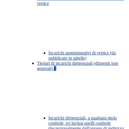
vertice
Incarichi amministrativi di vertice (da
pubblicare in tabelle)
Titolari di incarichi dirigenziali (dirigenti non
generali)
6
Incarichi dirigenziali, a qualsiasi titolo
conferiti, ivi inclusi quelli conferiti
discrezionalmente dall'organo di indirizzo