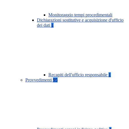
Monitoraggio tempi procedimentali
Dichiarazioni sostitutive e acquisizione d'ufficio
dei dati
1
Recapiti dell'ufficio responsabile
1
Provvedimenti
95