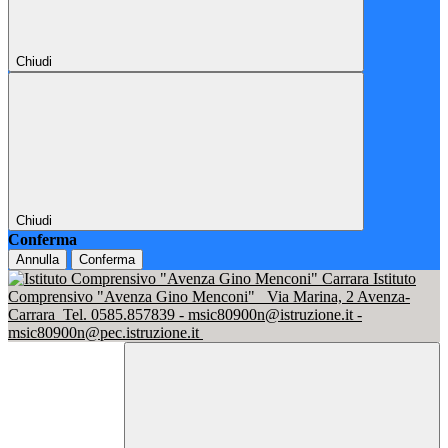
Chiudi
Chiudi
Conferma
Annulla
Conferma
Istituto
Comprensivo "Avenza Gino Menconi"
Via Marina, 2 Avenza-
Carrara
Tel. 0585.857839 - msic80900n@istruzione.it -
msic80900n@pec.istruzione.it