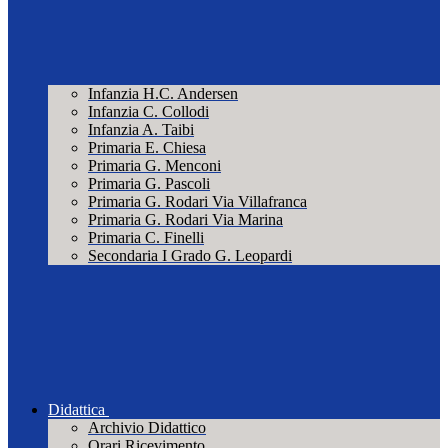
Infanzia H.C. Andersen
Infanzia C. Collodi
Infanzia A. Taibi
Primaria E. Chiesa
Primaria G. Menconi
Primaria G. Pascoli
Primaria G. Rodari Via Villafranca
Primaria G. Rodari Via Marina
Primaria C. Finelli
Secondaria I Grado G. Leopardi
Didattica
Archivio Didattico
Orari Ricevimento