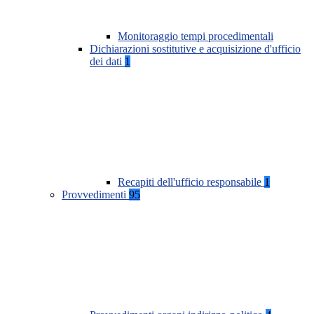
Monitoraggio tempi procedimentali
Dichiarazioni sostitutive e acquisizione d'ufficio
dei dati
1
Recapiti dell'ufficio responsabile
1
Provvedimenti
95