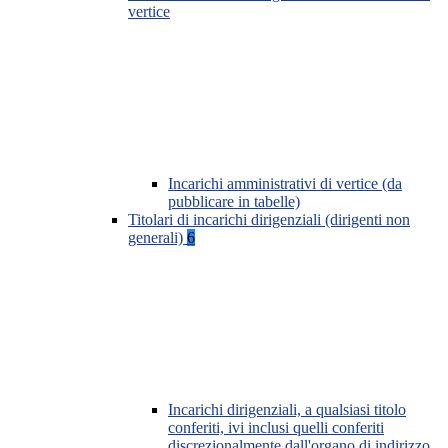
vertice
Incarichi amministrativi di vertice (da
pubblicare in tabelle)
Titolari di incarichi dirigenziali (dirigenti non
generali)
6
Incarichi dirigenziali, a qualsiasi titolo
conferiti, ivi inclusi quelli conferiti
discrezionalmente dall'organo di indirizzo