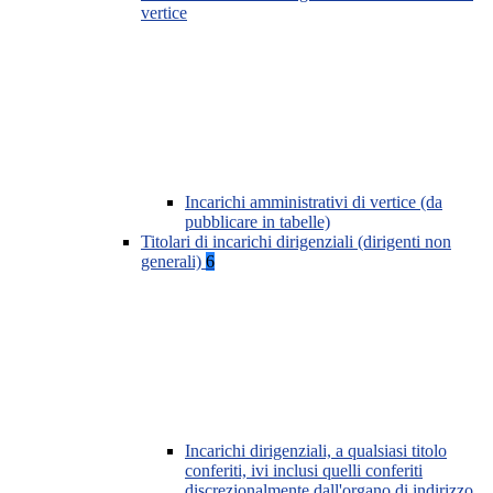
vertice
Incarichi amministrativi di vertice (da
pubblicare in tabelle)
Titolari di incarichi dirigenziali (dirigenti non
generali)
6
Incarichi dirigenziali, a qualsiasi titolo
conferiti, ivi inclusi quelli conferiti
discrezionalmente dall'organo di indirizzo