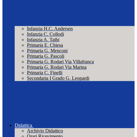
Infanzia H.C. Andersen
Infanzia C. Collodi
Infanzia A. Taibi
Primaria E. Chiesa
Primaria G. Menconi
Primaria G. Pascoli
Primaria G. Rodari Via Villafranca
Primaria G. Rodari Via Marina
Primaria C. Finelli
Secondaria I Grado G. Leopardi
Didattica
Archivio Didattico
Orari Ricevimento