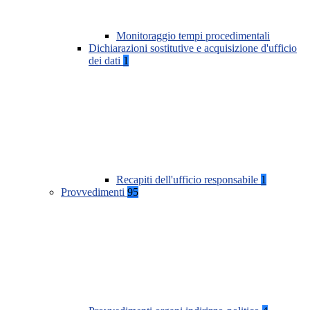
Monitoraggio tempi procedimentali
Dichiarazioni sostitutive e acquisizione d'ufficio
dei dati
1
Recapiti dell'ufficio responsabile
1
Provvedimenti
95