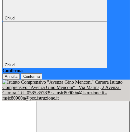
Chiudi
Chiudi
Conferma
Annulla
Conferma
Istituto
Comprensivo "Avenza Gino Menconi"
Via Marina, 2 Avenza-
Carrara
Tel. 0585.857839 - msic80900n@istruzione.it -
msic80900n@pec.istruzione.it