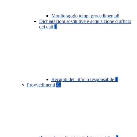
Monitoraggio tempi procedimentali
Dichiarazioni sostitutive e acquisizione d'ufficio
dei dati
1
Recapiti dell'ufficio responsabile
1
Provvedimenti
95