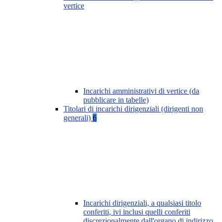
vertice
Incarichi amministrativi di vertice (da
pubblicare in tabelle)
Titolari di incarichi dirigenziali (dirigenti non
generali)
6
Incarichi dirigenziali, a qualsiasi titolo
conferiti, ivi inclusi quelli conferiti
discrezionalmente dall'organo di indirizzo