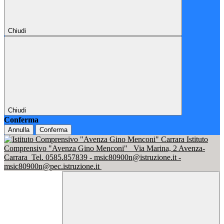
Chiudi
Chiudi
Conferma
Annulla
Conferma
Istituto
Comprensivo "Avenza Gino Menconi"
Via Marina, 2 Avenza-
Carrara
Tel. 0585.857839 - msic80900n@istruzione.it -
msic80900n@pec.istruzione.it