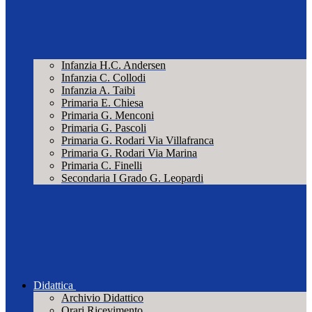
Infanzia H.C. Andersen
Infanzia C. Collodi
Infanzia A. Taibi
Primaria E. Chiesa
Primaria G. Menconi
Primaria G. Pascoli
Primaria G. Rodari Via Villafranca
Primaria G. Rodari Via Marina
Primaria C. Finelli
Secondaria I Grado G. Leopardi
Didattica
Archivio Didattico
Orari Ricevimento