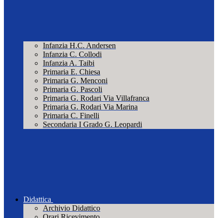
Infanzia H.C. Andersen
Infanzia C. Collodi
Infanzia A. Taibi
Primaria E. Chiesa
Primaria G. Menconi
Primaria G. Pascoli
Primaria G. Rodari Via Villafranca
Primaria G. Rodari Via Marina
Primaria C. Finelli
Secondaria I Grado G. Leopardi
Didattica
Archivio Didattico
Orari Ricevimento