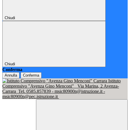
Chiudi
Chiudi
Conferma
Annulla
Conferma
Istituto
Comprensivo "Avenza Gino Menconi"
Via Marina, 2 Avenza-
Carrara
Tel. 0585.857839 - msic80900n@istruzione.it -
msic80900n@pec.istruzione.it