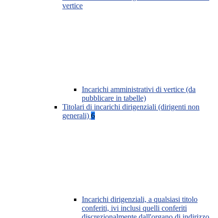
vertice
Incarichi amministrativi di vertice (da
pubblicare in tabelle)
Titolari di incarichi dirigenziali (dirigenti non
generali)
6
Incarichi dirigenziali, a qualsiasi titolo
conferiti, ivi inclusi quelli conferiti
discrezionalmente dall'organo di indirizzo