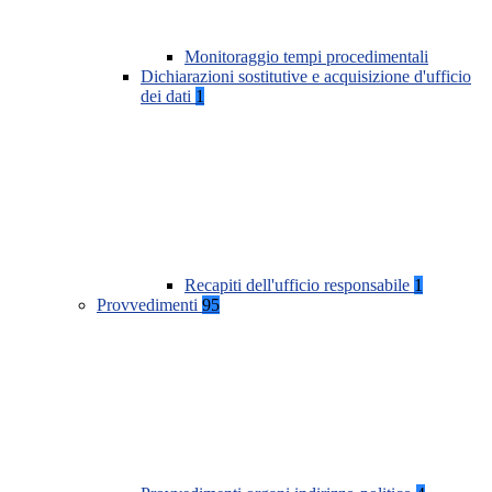
Monitoraggio tempi procedimentali
Dichiarazioni sostitutive e acquisizione d'ufficio
dei dati
1
Recapiti dell'ufficio responsabile
1
Provvedimenti
95